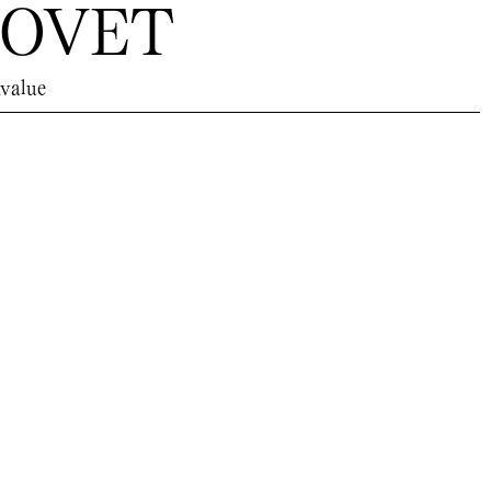
BOVET
value