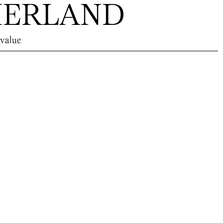
HERLAND
value