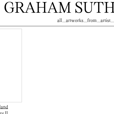
GRAHAM SUT
all_artworks_from_artist_
land
re II