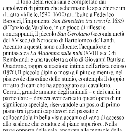
Il tono della ricca sala è completato dai
capolavori di pittura che schermano le specchiere: un
ritratto virile (c. 1590-1600) attribuito a Federico
Barocci, l’imponente
San Benedetto tra i rovi
(c. 1633)
di Tanzio da Varallo e, in un gioco di riflessi e
contrappunti, il piccolo
San Gerolamo
(seconda metà
del XV sec.) di Neroccio di Bartolomeo de’ Landi.
Accanto a questi, sono collocate: l’acquaforte e
puntasecca
La Madonna sulle nubi
(XVIII sec.) di
Rembrandt e una tavoletta a olio di Giovanni Battista
Quadrone, rappresentazione intima dell’artista ozioso
(1876). Il piccolo dipinto mostra il pittore mentre, nel
piacevole disordine dello studio, contempla il doppio
ritratto di cani che ha appoggiato sul cavalletto.
Cerruti, grande amante degli animali – e dei cani in
particolare – doveva aver caricato quest’opera di un
significato speciale, riservandole un posto di primo
piano tra i grandi capolavori del passato e
collocandola in bella vista accanto al vano di accesso
allo scalone che conduce al piano superiore. Nella
parte opposta della sala, ancorata alle mensole della