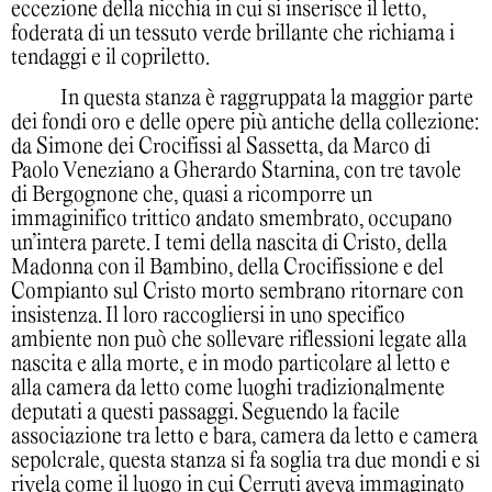
eccezione della nicchia in cui si inserisce il letto,
foderata di un tessuto verde brillante che richiama i
tendaggi e il copriletto.
In questa stanza è raggruppata la maggior parte
dei fondi oro e delle opere più antiche della collezione:
da Simone dei Crocifissi al Sassetta, da Marco di
Paolo Veneziano a Gherardo Starnina, con tre tavole
di Bergognone che, quasi a ricomporre un
immaginifico trittico andato smembrato, occupano
un’intera parete. I temi della nascita di Cristo, della
Madonna con il Bambino, della Crocifissione e del
Compianto sul Cristo morto sembrano ritornare con
insistenza. Il loro raccogliersi in uno specifico
ambiente non può che sollevare riflessioni legate alla
nascita e alla morte, e in modo particolare al letto e
alla camera da letto come luoghi tradizionalmente
deputati a questi passaggi. Seguendo la facile
associazione tra letto e bara, camera da letto e camera
sepolcrale, questa stanza si fa soglia tra due mondi e si
rivela come il luogo in cui Cerruti aveva immaginato