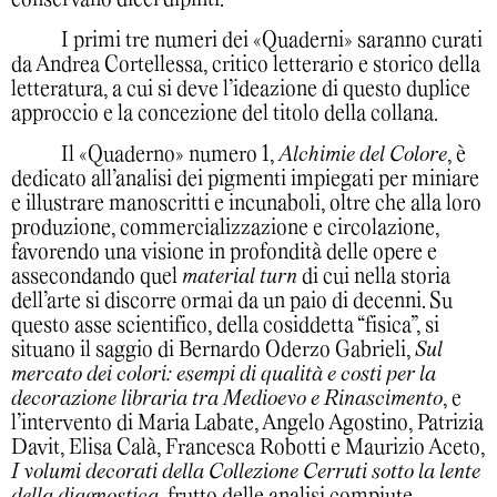
I primi tre numeri dei «Quaderni» saranno curati
da Andrea Cortellessa, critico letterario e storico della
letteratura, a cui si deve l’ideazione di questo duplice
approccio e la concezione del titolo della collana.
Il «Quaderno» numero 1,
Alchimie del Colore
, è
dedicato all’analisi dei pigmenti impiegati per miniare
e illustrare manoscritti e incunaboli, oltre che alla loro
produzione, commercializzazione e circolazione,
favorendo una visione in profondità delle opere e
assecondando quel
material turn
di cui nella storia
dell’arte si discorre ormai da un paio di decenni. Su
questo asse scientifico, della cosiddetta “fisica”, si
situano il saggio di Bernardo Oderzo Gabrieli,
Sul
mercato dei colori: esempi di qualità e costi per la
decorazione libraria tra Medioevo e Rinascimento
, e
l’intervento di Maria Labate, Angelo Agostino, Patrizia
Davit, Elisa Calà, Francesca Robotti e Maurizio Aceto,
I volumi decorati della Collezione Cerruti sotto la lente
della diagnostica
, frutto delle analisi compiute