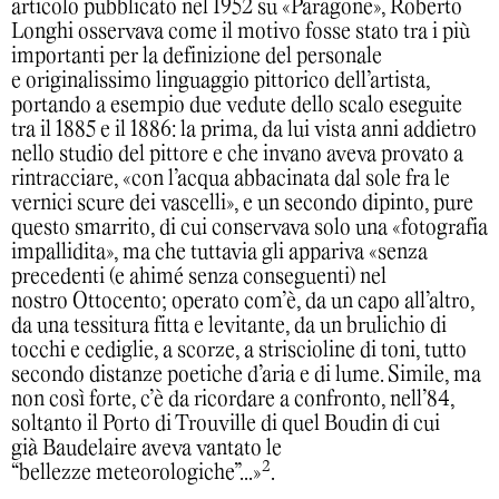
articolo pubblicato nel 1952 su «Paragone», Roberto
Longhi osservava come il motivo fosse stato tra i più
importanti per la definizione del personale
e originalissimo linguaggio pittorico dell’artista,
portando a esempio due vedute dello scalo eseguite
tra il 1885 e il 1886: la prima, da lui vista anni addietro
nello studio del pittore e che invano aveva provato a
rintracciare, «con l’acqua abbacinata dal sole fra le
vernici scure dei vascelli», e un secondo dipinto, pure
questo smarrito, di cui conservava solo una «fotografia
impallidita», ma che tuttavia gli appariva «senza
precedenti (e ahimé senza conseguenti) nel
nostro Ottocento; operato com’è, da un capo all’altro,
da una tessitura fitta e levitante, da un brulichio di
tocchi e cediglie, a scorze, a striscioline di toni, tutto
secondo distanze poetiche d’aria e di lume. Simile, ma
non così forte, c’è da ricordare a confronto, nell’84,
soltanto il Porto di Trouville di quel Boudin di cui
già Baudelaire aveva vantato le
2
“bellezze meteorologiche”...»
.