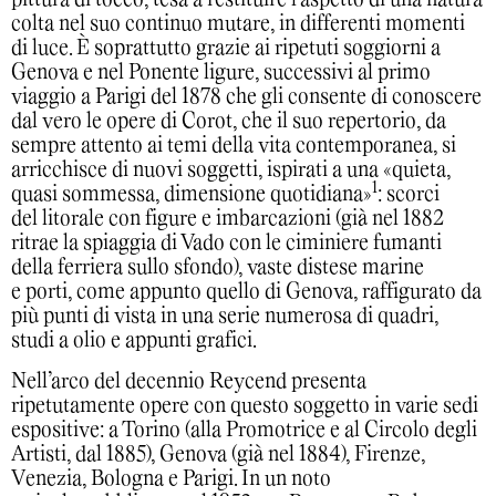
pittura di tocco, tesa a restituire l’aspetto di una natura
colta nel suo continuo mutare, in differenti momenti
di luce. È soprattutto grazie ai ripetuti soggiorni a
Genova e nel Ponente ligure, successivi al primo
viaggio a Parigi del 1878 che gli consente di conoscere
dal vero le opere di Corot, che il suo repertorio, da
sempre attento ai temi della vita contemporanea, si
arricchisce di nuovi soggetti, ispirati a una «quieta,
1
quasi sommessa, dimensione quotidiana»
: scorci
del litorale con figure e imbarcazioni (già nel 1882
ritrae la spiaggia di Vado con le ciminiere fumanti
della ferriera sullo sfondo), vaste distese marine
e porti, come appunto quello di Genova, raffigurato da
più punti di vista in una serie numerosa di quadri,
studi a olio e appunti grafici.
Nell’arco del decennio Reycend presenta
ripetutamente opere con questo soggetto in varie sedi
espositive: a Torino (alla Promotrice e al Circolo degli
Artisti, dal 1885), Genova (già nel 1884), Firenze,
Venezia, Bologna e Parigi. In un noto