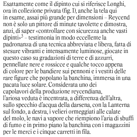
Esattamente come il dipinto cui si riferisce Longhi,
ora in collezione privata (fig. 1), anche la tela qui
in esame, assai più grande per dimensioni - Reycend
non è solo un pittore di minute tavolette e dimostra,
anzi, di saper «controllare con sicurezza anche vasti
3
dipinti»
- testimonia in modo eccellente la
padronanza di una tecnica abbreviata e libera, fatta di
stesure vibranti e intensamente luminose, giocate in
questo caso su gradazioni di terre e di azzurri,
pennellate nere e rossicce e qualche tocco appena
di colore per le bandiere sui pennoni e i vestiti delle
rare figure che popolano la banchina, immersa in una
pacata luce solare. Considerata uno dei
capolavori della produzione reycendiana,
l’ariosa veduta è incentrata, a differenza dell’altra,
sullo specchio d’acqua della darsena, con la Lanterna
sul fondo, a destra, i velieri ormeggiati alle calate
del molo, le navi a vapore che riempiono l’aria di sbuffi
di fumo e in primo piano la banchina con i magazzini
per le merci e i cinque carretti in fila.