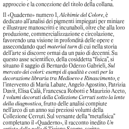
approccio e la concezione del titolo della collana.
Il «Quaderno» numero 1,
Alchimie del Colore
, è
dedicato all’analisi dei pigmenti impiegati per miniare
e illustrare manoscritti e incunaboli, oltre che alla loro
produzione, commercializzazione e circolazione,
favorendo una visione in profondità delle opere e
assecondando quel
material turn
di cui nella storia
dell’arte si discorre ormai da un paio di decenni. Su
questo asse scientifico, della cosiddetta “fisica”, si
situano il saggio di Bernardo Oderzo Gabrieli,
Sul
mercato dei colori: esempi di qualità e costi per la
decorazione libraria tra Medioevo e Rinascimento
, e
l’intervento di Maria Labate, Angelo Agostino, Patrizia
Davit, Elisa Calà, Francesca Robotti e Maurizio Aceto,
I volumi decorati della Collezione Cerruti sotto la lente
della diagnostica
, frutto delle analisi compiute
nell’arco di un anno sui preziosi volumi della
Collezione Cerruti. Sul versante della “metafisica”
completano il «Quaderno», il racconto inedito
Un