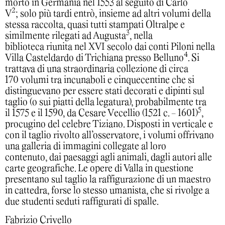
morto in Germania nel 1553 al seguito di Carlo
2
V
; solo più tardi entrò, insieme ad altri volumi della
stessa raccolta, quasi tutti stampati Oltralpe e
3
similmente rilegati ad Augusta
, nella
biblioteca riunita nel XVI secolo dai conti Piloni nella
4
Villa Casteldardo di Trichiana presso Belluno
. Si
trattava di una straordinaria collezione di circa
170 volumi tra incunaboli e cinquecentine che si
distinguevano per essere stati decorati e dipinti sul
taglio (o sui piatti della legatura), probabilmente tra
5
il 1575 e il 1590, da Cesare Vecellio (1521 c. - 1601)
,
procugino del celebre Tiziano. Disposti in verticale e
con il taglio rivolto all’osservatore, i volumi offrivano
una galleria di immagini collegate al loro
contenuto, dai paesaggi agli animali, dagli autori alle
carte geografiche. Le opere di Valla in questione
presentano sul taglio la raffigurazione di un maestro
in cattedra, forse lo stesso umanista, che si rivolge a
due studenti seduti raffigurati di spalle.
Fabrizio Crivello