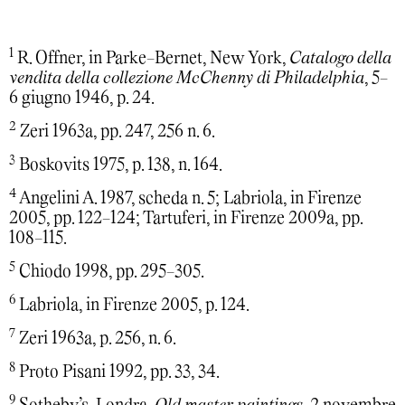
1
R. Offner, in Parke-Bernet, New York,
Catalogo della
vendita della collezione McChenny di Philadelphia
, 5-
6 giugno 1946, p. 24.
2
Zeri 1963a, pp. 247, 256 n. 6.
3
Boskovits 1975, p. 138, n. 164.
4
Angelini A. 1987, scheda n. 5; Labriola, in Firenze
2005, pp. 122-124; Tartuferi, in Firenze 2009a, pp.
108-115.
5
Chiodo 1998, pp. 295-305.
6
Labriola, in Firenze 2005, p. 124.
7
Zeri 1963a, p. 256, n. 6.
8
Proto Pisani 1992, pp. 33, 34.
9