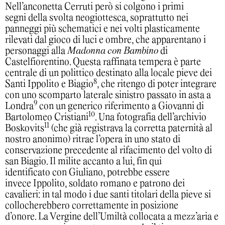
Nell’anconetta Cerruti però si colgono i primi
segni della svolta neogiottesca, soprattutto nei
panneggi più schematici e nei volti plasticamente
rilevati dal gioco di luci e ombre, che apparentano i
personaggi alla
Madonna con Bambino
di
Castelfiorentino. Questa raffinata tempera è parte
centrale di un polittico destinato alla locale pieve dei
8
Santi Ippolito e Biagio
, che ritengo di poter integrare
con uno scomparto laterale sinistro passato in asta a
9
Londra
con un generico riferimento a Giovanni di
10
Bartolomeo Cristiani
. Una fotografia dell’archivio
11
Boskovits
(che già registrava la corretta paternità al
nostro anonimo) ritrae l’opera in uno stato di
conservazione precedente al rifacimento del volto di
san Biagio. Il milite accanto a lui, fin qui
identificato con Giuliano, potrebbe essere
invece Ippolito, soldato romano e patrono dei
cavalieri: in tal modo i due santi titolari della pieve si
collocherebbero correttamente in posizione
d’onore. La Vergine dell’Umiltà collocata a mezz’aria e