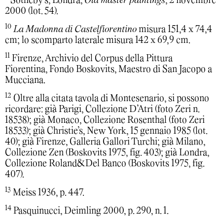
Sotheby’s, Londra,
Old master paintings
, 2 novembre
2000 (lot. 54).
10
La Madonna di Castelfiorentino
misura 151,4 x 74,4
cm; lo scomparto laterale misura 142 x 69,9 cm.
11
Firenze, Archivio del Corpus della Pittura
Fiorentina, Fondo Boskovits, Maestro di San Jacopo a
Mucciana.
12
Oltre alla citata tavola di Montesenario, si possono
ricordare: già Parigi, Collezione D’Atri (foto Zeri n.
18538); già Monaco, Collezione Rosenthal (foto Zeri
18533); già Christie’s, New York, 15 gennaio 1985 (lot.
40); già Firenze, Galleria Gallori Turchi; già Milano,
Collezione Zen (Boskovits 1975, fig. 403); già Londra,
Collezione Roland&Del Banco (Boskovits 1975, fig.
407).
13
Meiss 1936, p. 447.
14
Pasquinucci, Deimling 2000, p. 290, n. 1.