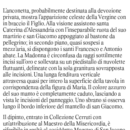
L’anconetta, probabilmente destinata alla devozione
privata, mostra l’apparizione celeste della Vergine con
in braccio il Figlio. Alla visione assistono santa
Caterina d’Alessandria con l’inseparabile ruota del suo
martirio e san Giacomo appoggiato al bastone da
pellegrino; in secondo piano, quasi sospesi a
mezz’aria, si dispongono i santi Francesco e Antonio
abate. La Madonna è circonfusa da raggi sottilmente
incisi sull’oro e sollevata su un piedistallo di nuvolette
fluttuanti, delineate con la sola granitura sovrapposta
alle incisioni. Una lunga fenditura verticale
attraversa quasi per intero la superficie della tavola in
corrispondenza della figura di Maria. Il colore azzurro
del suo manto è completamente caduto, lasciando a
vista le incisioni del panneggio. Uno sbrano si osserva
lungo il bordo inferiore del mantello di san Giacomo.
Il dipinto, entrato in Collezione Cerruti con
un’attribuzione al Maestro della Misericordia, è