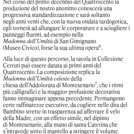
Nel corso del primo decennio del Quattrocento la
produzione del nostro anonimo conoscerà una
progressiva standardizzazione e sarà soltanto
negli anni venti che, con la nuova ondata tardogotica,
egli tornerà ad allungare le corporature e a sciogliere i
panneggi fluenti, ad esempio nella
Madonna dell’Umiltà
di San Gimignano
6
(Museo Civico), forse la sua ultima opera
.
Alla luce di questo percorso, la tavola in Collezione
Cerruti può essere datata ai primi anni del
Quattrocento. La composizione replica la
Madonna dell’Umiltà celeste
della
7
chiesa dell’Addolorata di Montesenario
, che i ritmi
più calligrafici e la maggior profusione decorativa
fanno immaginare appena precedente. Permangono
certe raffinatezze esecutive, da cogliere nelle dita del
Bambino strette in trasparenza ad afferrare il velo
della Madre, con un effetto simile, nel dipinto
di Montesenario, alla mano di santa Caterina che
s’intravede sotto il mantello a stringere il volume.