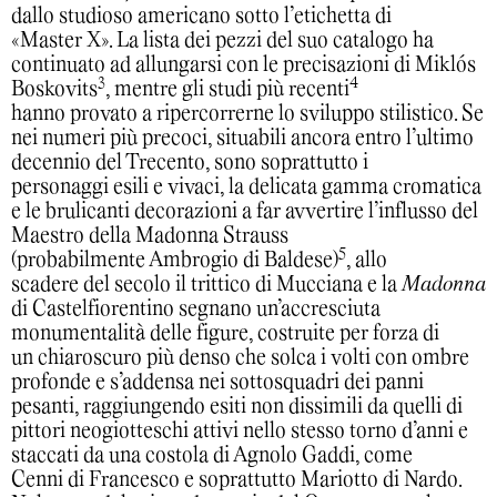
dallo studioso americano sotto l’etichetta di
«Master X». La lista dei pezzi del suo catalogo ha
continuato ad allungarsi con le precisazioni di Miklós
3
4
Boskovits
, mentre gli studi più recenti
hanno provato a ripercorrerne lo sviluppo stilistico. Se
nei numeri più precoci, situabili ancora entro l’ultimo
decennio del Trecento, sono soprattutto i
personaggi esili e vivaci, la delicata gamma cromatica
e le brulicanti decorazioni a far avvertire l’influsso del
Maestro della Madonna Strauss
5
(probabilmente Ambrogio di Baldese)
, allo
scadere del secolo il trittico di Mucciana e la
Madonna
di Castelfiorentino segnano un’accresciuta
monumentalità delle figure, costruite per forza di
un chiaroscuro più denso che solca i volti con ombre
profonde e s’addensa nei sottosquadri dei panni
pesanti, raggiungendo esiti non dissimili da quelli di
pittori neogiotteschi attivi nello stesso torno d’anni e
staccati da una costola di Agnolo Gaddi, come
Cenni di Francesco e soprattutto Mariotto di Nardo.