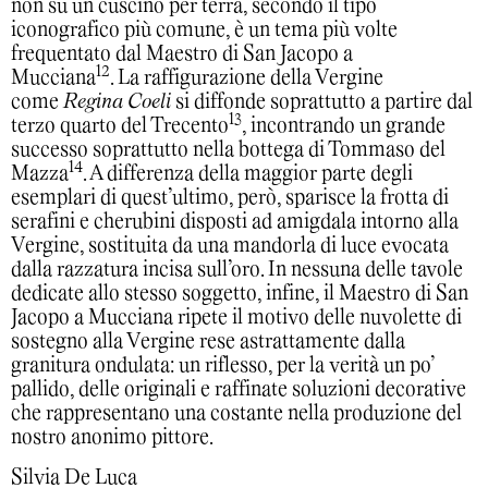
non su un cuscino per terra, secondo il tipo
iconografico più comune, è un tema più volte
frequentato dal Maestro di San Jacopo a
12
Mucciana
. La raffigurazione della Vergine
come
Regina Coeli
si diffonde soprattutto a partire dal
13
terzo quarto del Trecento
, incontrando un grande
successo soprattutto nella bottega di Tommaso del
14
Mazza
. A differenza della maggior parte degli
esemplari di quest’ultimo, però, sparisce la frotta di
serafini e cherubini disposti ad amigdala intorno alla
Vergine, sostituita da una mandorla di luce evocata
dalla razzatura incisa sull’oro. In nessuna delle tavole
dedicate allo stesso soggetto, infine, il Maestro di San
Jacopo a Mucciana ripete il motivo delle nuvolette di
sostegno alla Vergine rese astrattamente dalla
granitura ondulata: un riflesso, per la verità un po’
pallido, delle originali e raffinate soluzioni decorative
che rappresentano una costante nella produzione del
nostro anonimo pittore.
Silvia De Luca