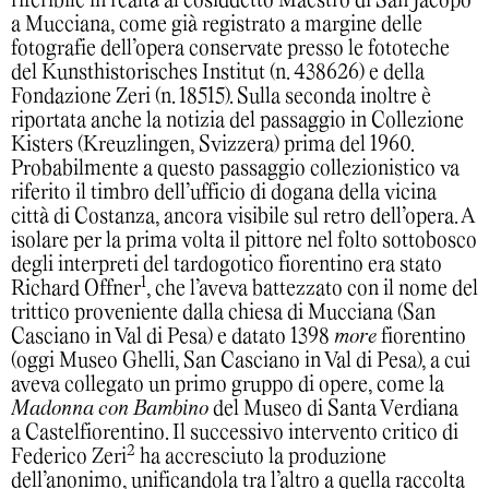
riferibile in realtà al cosiddetto Maestro di San Jacopo
a Mucciana, come già registrato a margine delle
fotografie dell’opera conservate presso le fototeche
del Kunsthistorisches Institut (n. 438626) e della
Fondazione Zeri (n. 18515). Sulla seconda inoltre è
riportata anche la notizia del passaggio in Collezione
Kisters (Kreuzlingen, Svizzera) prima del 1960.
Probabilmente a questo passaggio collezionistico va
riferito il timbro dell’ufficio di dogana della vicina
città di Costanza, ancora visibile sul retro dell’opera. A
isolare per la prima volta il pittore nel folto sottobosco
degli interpreti del tardogotico fiorentino era stato
1
Richard Offner
, che l’aveva battezzato con il nome del
trittico proveniente dalla chiesa di Mucciana (San
Casciano in Val di Pesa) e datato 1398
more
fiorentino
(oggi Museo Ghelli, San Casciano in Val di Pesa), a cui
aveva collegato un primo gruppo di opere, come la
Madonna con Bambino
del Museo di Santa Verdiana
a Castelfiorentino. Il successivo intervento critico di
2
Federico Zeri
ha accresciuto la produzione
dell’anonimo, unificandola tra l’altro a quella raccolta